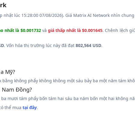
ork
p nhật lúc 15:28:00 07/08/2026). Giá Matrix AI Network nhìn chun
ao nhất là $0.001732
và
giá thấp nhất là $0.001645
. Chênh lệch gi
SD
. Vốn hóa thị trường lúc này đã đạt
802,564 USD
.
la Mỹ?
k bằng không phẩy không không một sáu bảy ba một năm tám khôn
ệt Nam Đồng?
 ba mươi tám phẩy bốn tám hai sáu ba năm bốn một hai không n
 có thể mua
tại đây
.