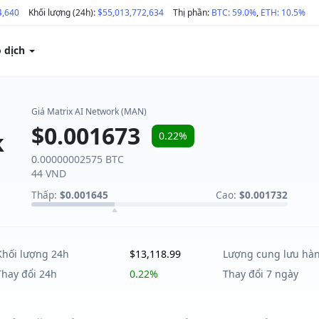
4,640
Khối lượng (24h):
$55,013,772,634
Thị phần:
BTC: 59.0%
,
ETH: 10.5%
o dịch
Giá Matrix AI Network (MAN)
$0.001673
k
0.22%
0.00000002575 BTC
44 VND
Thấp:
$0.001645
Cao:
$0.001732
Khối lượng 24h
$13,118.99
Lượng cung lưu hà
Thay đổi 24h
0.22%
Thay đổi 7 ngày