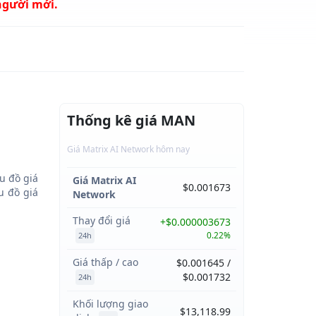
người mới.
Thống kê giá MAN
Giá Matrix AI Network hôm nay
u đồ giá
Giá Matrix AI
$0.001673
 đồ giá
Network
Thay đổi giá
+$0.000003673
0.22%
24h
Giá thấp / cao
$0.001645 /
$0.001732
24h
Khối lượng giao
$13,118.99