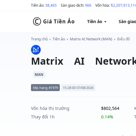
Tiền ảo:
38,465
Sàn giao dịch:
966
Vốn hóa:
$2,207,913,11
©
Giá Tiền Ảo
Tiền ảo
Sàn gia
Trang chủ
›
Tiền ảo
›
Matrix AI Network (MAN)
›
Biểu đồ
Matrix AI Networ
MAN
Xếp hạng #1979
15:28:00 07/08/2026
Vốn hóa thị trường
$802,564
Thay đổi 1h
0.14%