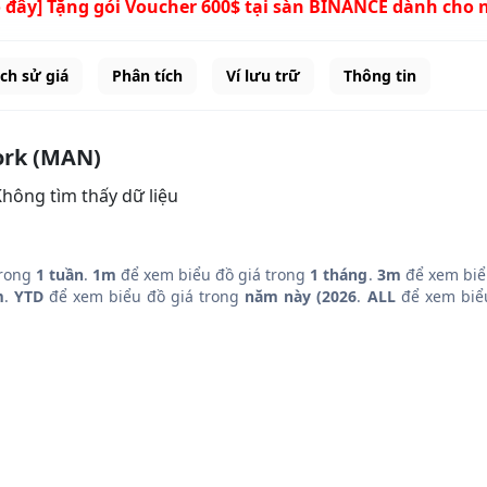
 đây] Tặng gói Voucher 600$ tại sàn BINANCE dành cho 
ịch sử giá
Phân tích
Ví lưu trữ
Thông tin
work (MAN)
hông tìm thấy dữ liệu
trong
1 tuần
.
1m
để xem biểu đồ giá trong
1 tháng
.
3m
để xem biể
m
.
YTD
để xem biểu đồ giá trong
năm này (2026
.
ALL
để xem biểu