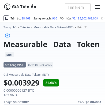
©
Giá Tiền Ảo
MEN
Tiền ảo:
38,463
Sàn giao dịch:
966
Vốn hóa:
$2,185,202,968,069
Kh
Trang chủ
›
Tiền ảo
›
Measurable Data Token (MDT)
›
Biểu đồ
Measurable Data Token
MDT
Xếp hạng #1513
05:34:00 07/08/2026
Giá Measurable Data Token (MDT)
$0.003929
34.68%
0.00000006127 BTC
102 VND
Thấp:
$0.002882
Cao:
$0.004001