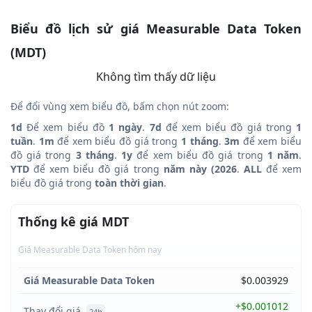
Biểu đồ lịch sử giá Measurable Data Token
(MDT)
Không tìm thấy dữ liệu
Để đổi vùng xem biểu đồ, bấm chọn nút zoom:
1d
Để xem biểu đồ
1 ngày
.
7d
để xem biểu đồ giá trong
1
tuần
.
1m
để xem biểu đồ giá trong
1 tháng
.
3m
để xem biểu
đồ giá trong
3 tháng
.
1y
để xem biểu đồ giá trong
1 năm
.
YTD
để xem biểu đồ giá trong
năm này (2026
.
ALL
để xem
biểu đồ giá trong
toàn thời gian
.
Thống kê giá MDT
Giá Measurable Data Token hôm nay
Giá Measurable Data Token
$0.003929
+$0.001012
Thay đổi giá
24h