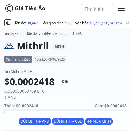
©
Giá Tiền Ảo
MEN
Tiền ảo:
38,467
Sàn giao dịch:
966
Vốn hóa:
$2,222,918,742,054
Kh
Trang chủ
›
Tiền ảo
›
Mithril (MITH)
›
Biểu đồ
Mithril
MITH
Xếp hạng #2582
15:28:00 09/08/2026
Giá Mithril (MITH)
$0.0002418
0%
0.000000003709 BTC
6 VND
Thấp:
$0.0002418
Cao:
$0.0002418
ĐỔI MITH → VND
ĐỔI MITH → USD
↔ MUA MITH