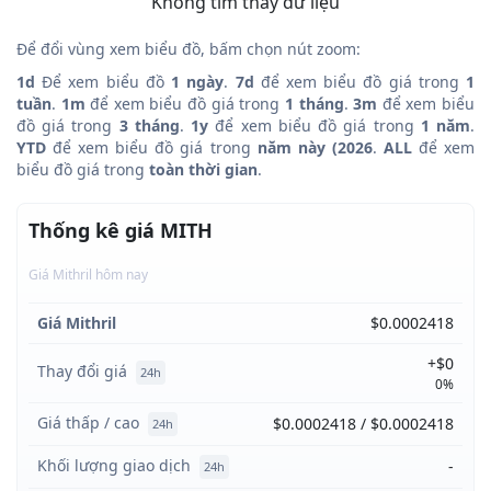
Không tìm thấy dữ liệu
Để đổi vùng xem biểu đồ, bấm chọn nút zoom:
1d
Để xem biểu đồ
1 ngày
.
7d
để xem biểu đồ giá trong
1
tuần
.
1m
để xem biểu đồ giá trong
1 tháng
.
3m
để xem biểu
đồ giá trong
3 tháng
.
1y
để xem biểu đồ giá trong
1 năm
.
YTD
để xem biểu đồ giá trong
năm này (2026
.
ALL
để xem
biểu đồ giá trong
toàn thời gian
.
Thống kê giá MITH
Giá Mithril hôm nay
Giá Mithril
$0.0002418
+$0
Thay đổi giá
24h
0%
Giá thấp / cao
$0.0002418 / $0.0002418
24h
Khối lượng giao dịch
-
24h