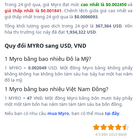
Trong 24 giờ qua, giá Myro đạt mức
cao nhất là $0.002450
và
giá thấp nhất là $0.001841
. Chênh lệch giữa giá cao nhất va
giá thấp nhất trong 24 giờ qua là
$0.0006093
.
Tổng khối lượng giao dịch trong 24 giờ là
367,364 USD
. Vốn
hóa thị trường lúc này đã đạt
1,934,322 USD
.
Quy đổi MYRO sang USD, VND
1 Myro bằng bao nhiêu Đô la Mỹ?
1 MYRO =
0.002049
USD. Một đồng Myro bằng không phẩy
không không hai không bốn tám sáu hai bảy hai một hai năm
đô la mỹ.
1 Myro bằng bao nhiêu Việt Nam Đồng?
1 MYRO =
47
VNĐ. Một đồng Myro bằng bốn mươi bảy phẩy
một một tám bốn hai năm tám tám tám sáu ba bốn đồng.
Nếu bạn có nhu cầu
mua Myro
, bạn có thể mua
tại đây
.
4.5 trên 1013 đánh