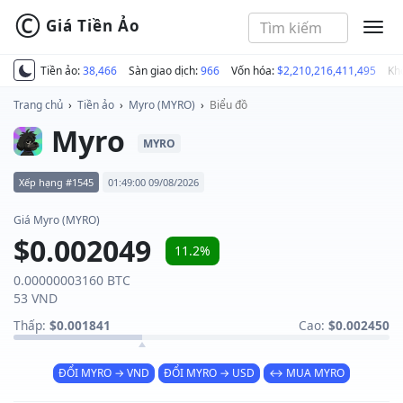
©
Giá Tiền Ảo
MEN
Tiền ảo:
38,466
Sàn giao dịch:
966
Vốn hóa:
$2,210,216,411,495
Kh
Trang chủ
›
Tiền ảo
›
Myro (MYRO)
›
Biểu đồ
Myro
MYRO
Xếp hạng #1545
01:49:00 09/08/2026
Giá Myro (MYRO)
$0.002049
11.2%
0.00000003160 BTC
53 VND
Thấp:
$0.001841
Cao:
$0.002450
ĐỔI MYRO → VND
ĐỔI MYRO → USD
↔ MUA MYRO