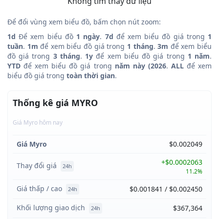
Không tìm thấy dữ liệu
Để đổi vùng xem biểu đồ, bấm chọn nút zoom:
1d
Để xem biểu đồ
1 ngày
.
7d
để xem biểu đồ giá trong
1
tuần
.
1m
để xem biểu đồ giá trong
1 tháng
.
3m
để xem biểu
đồ giá trong
3 tháng
.
1y
để xem biểu đồ giá trong
1 năm
.
YTD
để xem biểu đồ giá trong
năm này (2026
.
ALL
để xem
biểu đồ giá trong
toàn thời gian
.
Thống kê giá MYRO
Giá Myro hôm nay
Giá Myro
$0.002049
+$0.0002063
Thay đổi giá
24h
11.2%
Giá thấp / cao
$0.001841 / $0.002450
24h
Khối lượng giao dịch
$367,364
24h