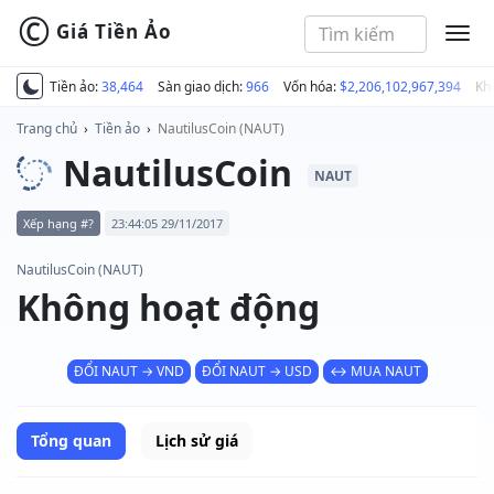
©
Giá Tiền Ảo
MEN
Tiền ảo:
38,464
Sàn giao dịch:
966
Vốn hóa:
$2,206,102,967,394
Kh
Trang chủ
›
Tiền ảo
›
NautilusCoin (NAUT)
NautilusCoin
NAUT
Xếp hạng #?
23:44:05 29/11/2017
NautilusCoin (NAUT)
Không hoạt động
ĐỔI NAUT → VND
ĐỔI NAUT → USD
↔ MUA NAUT
Tổng quan
Lịch sử giá