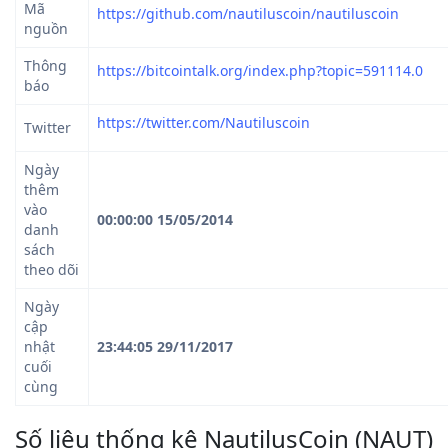
Mã
https://github.com/nautiluscoin/nautiluscoin
nguồn
Thông
https://bitcointalk.org/index.php?topic=591114.0
báo
https://twitter.com/Nautiluscoin
Twitter
Ngày
thêm
vào
00:00:00 15/05/2014
danh
sách
theo dõi
Ngày
cập
nhật
23:44:05 29/11/2017
cuối
cùng
Số liệu thống kê NautilusCoin (NAUT)