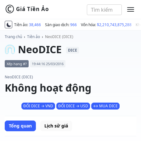
©
Giá Tiền Ảo
MEN
Tiền ảo:
38,466
Sàn giao dịch:
966
Vốn hóa:
$2,210,743,875,288
Kh
Trang chủ
›
Tiền ảo
›
NeoDICE (DICE)
NeoDICE
DICE
Xếp hạng #?
19:44:16 25/03/2016
NeoDICE (DICE)
Không hoạt động
ĐỔI DICE → VND
ĐỔI DICE → USD
↔ MUA DICE
Tổng quan
Lịch sử giá