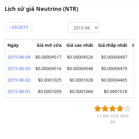
Lịch sử giá Neutrino (NTR)
‹
05/2015
Ngày
Giá mở cửa
Giá cao nhất
Giá thấp nhất
Gi
2015-06-04
$0.00004517
$0.00004526
$0.00004497
$
2015-06-03
$0.00004516
$0.00004548
$0.00004479
$
2015-06-02
$0.0001025
$0.0001028
$0.00004465
$
2015-06-01
$0.0001059
$0.0001066
$0.0001018
4.1 trên 1025 đánh
giá