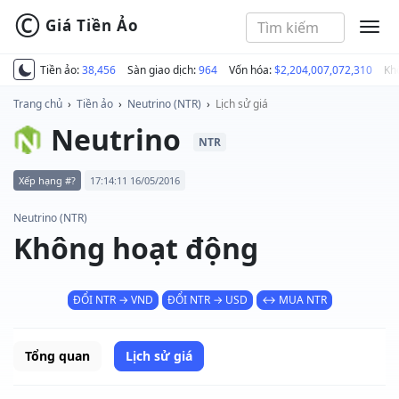
©
Giá Tiền Ảo
MEN
Tiền ảo:
38,456
Sàn giao dịch:
964
Vốn hóa:
$2,204,007,072,310
Kh
Trang chủ
›
Tiền ảo
›
Neutrino (NTR)
›
Lịch sử giá
Neutrino
NTR
Xếp hạng #?
17:14:11 16/05/2016
Neutrino (NTR)
Không hoạt động
ĐỔI NTR → VND
ĐỔI NTR → USD
↔ MUA NTR
Tổng quan
Lịch sử giá