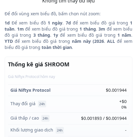
Không tìm thấy dữ liệu
Để đổi vùng xem biểu đồ, bấm chọn nút zoom:
1d
Để xem biểu đồ
1 ngày
.
7d
để xem biểu đồ giá trong
1
tuần
.
1m
để xem biểu đồ giá trong
1 tháng
.
3m
để xem biểu
đồ giá trong
3 tháng
.
1y
để xem biểu đồ giá trong
1 năm
.
YTD
để xem biểu đồ giá trong
năm này (2026
.
ALL
để xem
biểu đồ giá trong
toàn thời gian
.
Thống kê giá SHROOM
Giá Niftyx Protocol hôm nay
Giá Niftyx Protocol
$0.001944
+$0
Thay đổi giá
24h
0%
Giá thấp / cao
$0.001893 / $0.001944
24h
Khối lượng giao dịch
-
24h