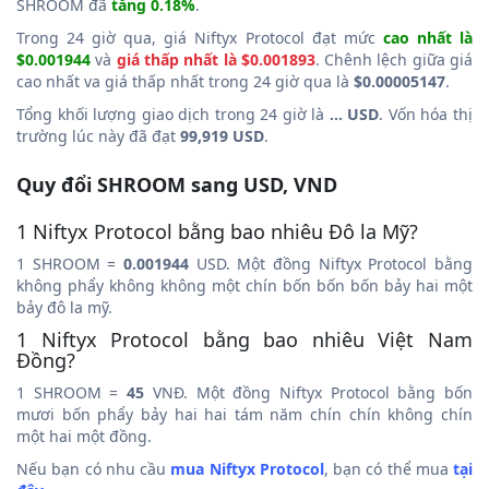
SHROOM đã
tăng 0.18%
.
Trong 24 giờ qua, giá Niftyx Protocol đạt mức
cao nhất là
$0.001944
và
giá thấp nhất là $0.001893
. Chênh lệch giữa giá
cao nhất va giá thấp nhất trong 24 giờ qua là
$0.00005147
.
Tổng khối lượng giao dịch trong 24 giờ là
... USD
. Vốn hóa thị
trường lúc này đã đạt
99,919 USD
.
Quy đổi SHROOM sang USD, VND
1 Niftyx Protocol bằng bao nhiêu Đô la Mỹ?
1 SHROOM =
0.001944
USD. Một đồng Niftyx Protocol bằng
không phẩy không không một chín bốn bốn bốn bảy hai một
bảy đô la mỹ.
1 Niftyx Protocol bằng bao nhiêu Việt Nam
Đồng?
1 SHROOM =
45
VNĐ. Một đồng Niftyx Protocol bằng bốn
mươi bốn phẩy bảy hai hai tám năm chín chín không chín
một hai một đồng.
Nếu bạn có nhu cầu
mua Niftyx Protocol
, bạn có thể mua
tại