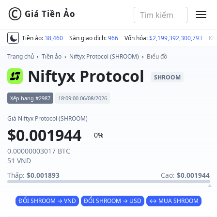
©
Giá Tiền Ảo
MEN
Tiền ảo:
38,460
Sàn giao dịch:
966
Vốn hóa:
$2,199,392,300,793
Kh
Trang chủ
›
Tiền ảo
›
Niftyx Protocol (SHROOM)
›
Biểu đồ
Niftyx Protocol
SHROOM
Xếp hạng #2987
18:09:00 06/08/2026
Giá Niftyx Protocol (SHROOM)
$0.001944
0%
0.00000003017 BTC
51 VND
Thấp:
$0.001893
Cao:
$0.001944
ĐỔI SHROOM → VND
ĐỔI SHROOM → USD
↔ MUA SHROOM