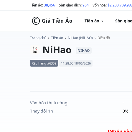
Tiền ảo:
38,456
Sàn giao dịch:
964
Vốn hóa:
$2,200,709,98
©
Giá Tiền Ảo
Tiền ảo
Sàn gia
Trang chủ
›
Tiền ảo
›
NiHao (NIHAO)
›
Biểu đồ
NiHao
NIHAO
Xếp hạng #6309
11:28:00 18/06/2026
Vốn hóa thị trường
-
Thay đổi 1h
0%
[Nhấn vào