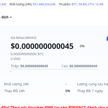
2,442
Khối lượng (24h):
$57,446,024,648
Thị phần:
BTC: 58.8%
,
ETH: 10.4%
o dịch
Giá NiHao (NIHAO)
$0.000000000045
0%
0.000000000000 BTC
0 VND
Thấp:
$0.000000000045
Cao:
$0.000000000045
Khối lượng 24h
-
Lượng cung lưu h
Thay đổi 24h
0%
Thay đổi 7 ngày
 đây] Tặng gói Voucher 600$ tại sàn BINANCE dành cho 