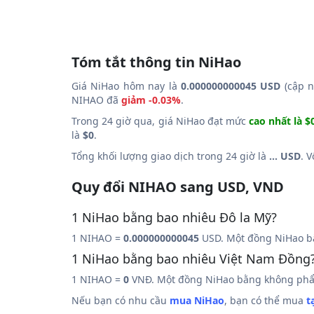
Tóm tắt thông tin NiHao
Giá NiHao hôm nay là
0.000000000045 USD
(cập n
NIHAO đã
giảm -0.03%
.
Trong 24 giờ qua, giá NiHao đạt mức
cao nhất là 
là
$0
.
Tổng khối lượng giao dịch trong 24 giờ là
... USD
. 
Quy đổi NIHAO sang USD, VND
1 NiHao bằng bao nhiêu Đô la Mỹ?
1 NIHAO =
0.000000000045
USD. Một đồng NiHao b
1 NiHao bằng bao nhiêu Việt Nam Đồng
1 NIHAO =
0
VNĐ. Một đồng NiHao bằng không phẩy
Nếu bạn có nhu cầu
mua NiHao
, bạn có thể mua
t