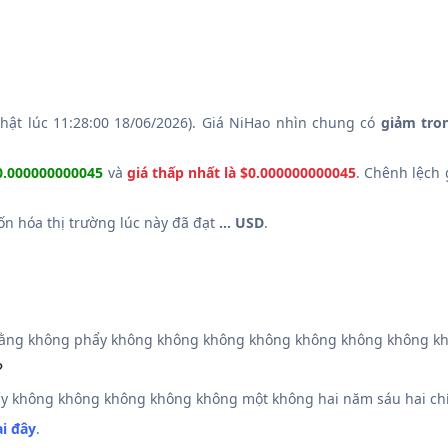
hật lúc 11:28:00 18/06/2026). Giá NiHao nhìn chung có
giảm tro
$0.000000000045
và
giá thấp nhất là $0.000000000045
. Chênh lệch 
Vốn hóa thị trường lúc này đã đạt
... USD
.
ằng không phẩy không không không không không không không khô
?
 không không không không không một không hai năm sáu hai ch
ại đây
.