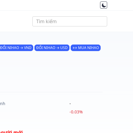
ĐỔI NIHAO → VND
ĐỔI NIHAO → USD
↔ MUA NIHAO
ành
-
-0.03%
người mới.