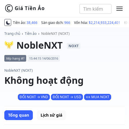
©
Giá Tiền Ảo
MEN
Tiền ảo:
38,466
Sàn giao dịch:
966
Vốn hóa:
$2,214,933,224,401
Kh
Trang chủ
›
Tiền ảo
›
NobleNXT (NOXT)
NobleNXT
NOXT
Xếp hạng #?
15:44:15 14/06/2016
NobleNXT (NOXT)
Không hoạt động
ĐỔI NOXT → VND
ĐỔI NOXT → USD
↔ MUA NOXT
Tổng quan
Lịch sử giá