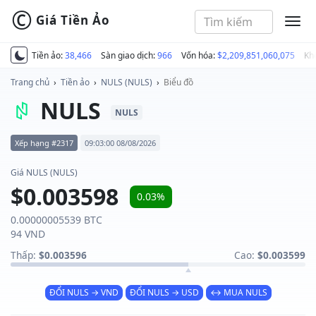
©
Giá Tiền Ảo
MEN
Tiền ảo:
38,466
Sàn giao dịch:
966
Vốn hóa:
$2,209,851,060,075
Kh
Trang chủ
›
Tiền ảo
›
NULS (NULS)
›
Biểu đồ
NULS
NULS
Xếp hạng #2317
09:03:00 08/08/2026
Giá NULS (NULS)
$0.003598
0.03%
0.00000005539 BTC
94 VND
Thấp:
$0.003596
Cao:
$0.003599
ĐỔI NULS → VND
ĐỔI NULS → USD
↔ MUA NULS