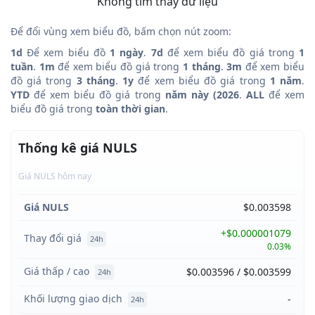
Không tìm thấy dữ liệu
Để đổi vùng xem biểu đồ, bấm chọn nút zoom:
1d
Để xem biểu đồ
1 ngày
.
7d
để xem biểu đồ giá trong
1
tuần
.
1m
để xem biểu đồ giá trong
1 tháng
.
3m
để xem biểu
đồ giá trong
3 tháng
.
1y
để xem biểu đồ giá trong
1 năm
.
YTD
để xem biểu đồ giá trong
năm này (2026
.
ALL
để xem
biểu đồ giá trong
toàn thời gian
.
Thống kê giá NULS
Giá NULS hôm nay
Giá NULS
$0.003598
+$0.000001079
Thay đổi giá
24h
0.03%
Giá thấp / cao
$0.003596 / $0.003599
24h
Khối lượng giao dịch
-
24h