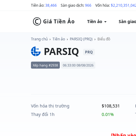
Tiền ảo:
38,466
Sàn giao dịch:
966
Vốn hóa:
$2,210,351,04
©
Giá Tiền Ảo
Tiền ảo
Sàn gia
Trang chủ
›
Tiền ảo
›
PARSIQ (PRQ)
›
Biểu đồ
PARSIQ
PRQ
Xếp hạng #2938
06:33:00 08/08/2026
Vốn hóa thị trường
$108,531
Thay đổi 1h
0.01%
[Nhấn vào