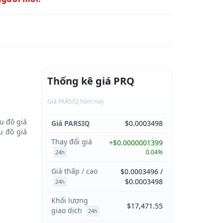
Thống kê giá PRQ
Giá PARSIQ hôm nay
u đồ giá
Giá PARSIQ
$0.0003498
 đồ giá
Thay đổi giá
+$0.0000001399
0.04%
24h
Giá thấp / cao
$0.0003496 /
$0.0003498
24h
Khối lượng
$17,471.55
giao dịch
24h