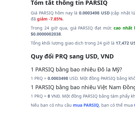
Tóm tắt thông tin PARSIQ
Giá PARSIQ hôm nay là
0.0003498 USD
(cập nhật l
đã
giảm -7.85%
.
Trong 24 giờ qua, giá PARSIQ đạt mức
cao nhất 
$0.0000002038
.
Tổng khối lượng giao dịch trong 24 giờ là
17,472 U
Quy đổi PRQ sang USD, VND
1 PARSIQ bằng bao nhiêu Đô la Mỹ?
1 PRQ =
0.0003498
USD. Một đồng PARSIQ bằng khô
1 PARSIQ bằng bao nhiêu Việt Nam Đồn
1 PRQ =
8
VNĐ. Một đồng PARSIQ bằng tám phẩy kh
Nếu bạn có nhu cầu
mua PARSIQ
, bạn có thể mua