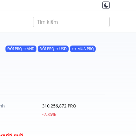
ĐỔI PRQ → VND
ĐỔI PRQ → USD
↔ MUA PRQ
ành
310,256,872 PRQ
-7.85%
người mới.