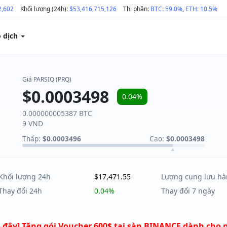
2,602
Khối lượng (24h):
$53,416,715,126
Thị phần:
BTC: 59.0%
,
ETH: 10.5%
o dịch
Giá PARSIQ (PRQ)
$0.0003498
0.04%
0.000000005387 BTC
9 VND
Thấp:
$0.0003496
Cao:
$0.0003498
Khối lượng 24h
$17,471.55
Lượng cung lưu h
Thay đổi 24h
0.04%
Thay đổi 7 ngày
 đây] Tặng gói Voucher 600$ tại sàn BINANCE dành cho 