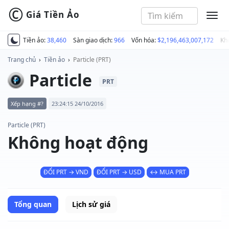
©
Giá Tiền Ảo
MEN
Tiền ảo:
38,460
Sàn giao dịch:
966
Vốn hóa:
$2,196,463,007,172
Kh
Trang chủ
›
Tiền ảo
›
Particle (PRT)
Particle
PRT
Xếp hạng #?
23:24:15 24/10/2016
Particle (PRT)
Không hoạt động
ĐỔI PRT → VND
ĐỔI PRT → USD
↔ MUA PRT
Tổng quan
Lịch sử giá