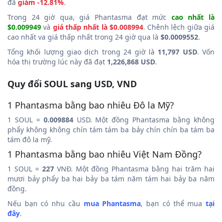
đã
giảm -12.81%
.
Trong 24 giờ qua, giá Phantasma đạt mức
cao nhất là
$0.009949
và
giá thấp nhất là $0.008994
. Chênh lệch giữa giá
cao nhất va giá thấp nhất trong 24 giờ qua là
$0.0009552
.
Tổng khối lượng giao dịch trong 24 giờ là
11,797 USD
. Vốn
hóa thị trường lúc này đã đạt
1,226,868 USD
.
Quy đổi SOUL sang USD, VND
1 Phantasma bằng bao nhiêu Đô la Mỹ?
1 SOUL =
0.009884
USD. Một đồng Phantasma bằng không
phẩy không không chín tám tám ba bảy chín chín ba tám ba
tám đô la mỹ.
1 Phantasma bằng bao nhiêu Việt Nam Đồng?
1 SOUL =
227
VNĐ. Một đồng Phantasma bằng hai trăm hai
mươi bảy phẩy ba hai bảy ba tám năm tám hai bảy ba năm
đồng.
Nếu bạn có nhu cầu
mua Phantasma
, bạn có thể mua
tại
đây
.