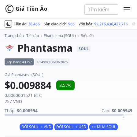
©
Giá Tiền Ảo
MEN
Tiền ảo:
38,466
Sàn giao dịch:
966
Vốn hóa:
$2,216,436,427,716
Kh
Trang chủ
›
Tiền ảo
›
Phantasma (SOUL)
›
Biểu đồ
Phantasma
SOUL
Xếp hạng #1757
18:49:00 08/08/2026
Giá Phantasma (SOUL)
$0.009884
8.57%
0.0000001521 BTC
257 VND
Thấp:
$0.008994
Cao:
$0.009949
ĐỔI SOUL → VND
ĐỔI SOUL → USD
↔ MUA SOUL