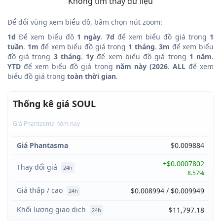
Không tìm thấy dữ liệu
Để đổi vùng xem biểu đồ, bấm chọn nút zoom:
1d
Để xem biểu đồ
1 ngày
.
7d
để xem biểu đồ giá trong
1
tuần
.
1m
để xem biểu đồ giá trong
1 tháng
.
3m
để xem biểu
đồ giá trong
3 tháng
.
1y
để xem biểu đồ giá trong
1 năm
.
YTD
để xem biểu đồ giá trong
năm này (2026
.
ALL
để xem
biểu đồ giá trong
toàn thời gian
.
Thống kê giá SOUL
Giá Phantasma hôm nay
Giá Phantasma
$0.009884
+$0.0007802
Thay đổi giá
24h
8.57%
Giá thấp / cao
$0.008994 / $0.009949
24h
Khối lượng giao dịch
$11,797.18
24h