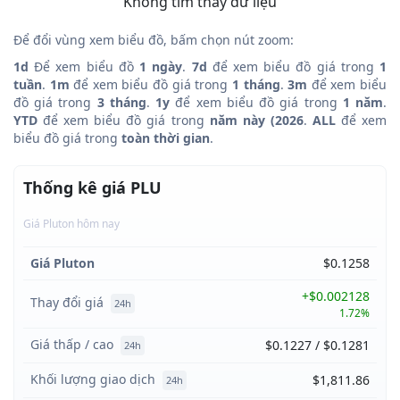
Không tìm thấy dữ liệu
Để đổi vùng xem biểu đồ, bấm chọn nút zoom:
1d
Để xem biểu đồ
1 ngày
.
7d
để xem biểu đồ giá trong
1
tuần
.
1m
để xem biểu đồ giá trong
1 tháng
.
3m
để xem biểu
đồ giá trong
3 tháng
.
1y
để xem biểu đồ giá trong
1 năm
.
YTD
để xem biểu đồ giá trong
năm này (2026
.
ALL
để xem
biểu đồ giá trong
toàn thời gian
.
Thống kê giá PLU
Giá Pluton hôm nay
Giá Pluton
$0.1258
+$0.002128
Thay đổi giá
24h
1.72%
Giá thấp / cao
$0.1227 / $0.1281
24h
Khối lượng giao dịch
$1,811.86
24h