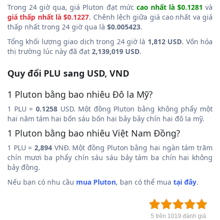
Trong 24 giờ qua, giá Pluton đạt mức
cao nhất là $0.1281
và
giá thấp nhất là $0.1227
. Chênh lệch giữa giá cao nhất va giá
thấp nhất trong 24 giờ qua là
$0.005423
.
Tổng khối lượng giao dịch trong 24 giờ là
1,812 USD
. Vốn hóa
thị trường lúc này đã đạt
2,139,019 USD
.
Quy đổi PLU sang USD, VND
1 Pluton bằng bao nhiêu Đô la Mỹ?
1 PLU =
0.1258
USD. Một đồng Pluton bằng không phẩy một
hai năm tám hai bốn sáu bốn hai bảy bảy chín hai đô la mỹ.
1 Pluton bằng bao nhiêu Việt Nam Đồng?
1 PLU =
2,894
VNĐ. Một đồng Pluton bằng hai ngàn tám trăm
chín mươi ba phẩy chín sáu sáu bảy tám ba chín hai không
bảy đồng.
Nếu bạn có nhu cầu
mua Pluton
, bạn có thể mua
tại đây
.
5 trên 1019 đánh giá