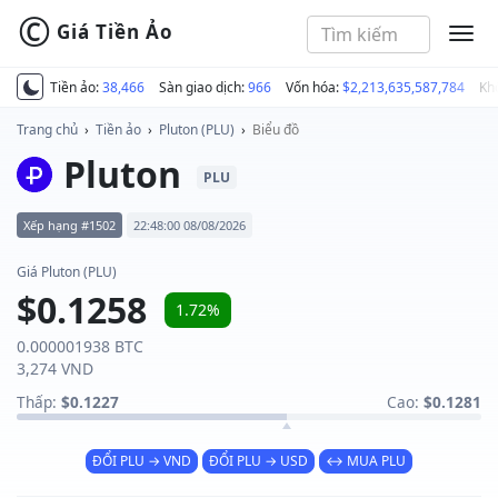
©
Giá Tiền Ảo
MEN
Tiền ảo:
38,466
Sàn giao dịch:
966
Vốn hóa:
$2,213,635,587,784
Kh
Trang chủ
›
Tiền ảo
›
Pluton (PLU)
›
Biểu đồ
Pluton
PLU
Xếp hạng #1502
22:48:00 08/08/2026
Giá Pluton (PLU)
$0.1258
1.72%
0.000001938 BTC
3,274 VND
Thấp:
$0.1227
Cao:
$0.1281
ĐỔI PLU → VND
ĐỔI PLU → USD
↔ MUA PLU