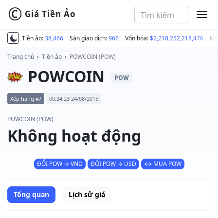
©
Giá Tiền Ảo
MEN
Tiền ảo:
38,466
Sàn giao dịch:
966
Vốn hóa:
$2,210,252,218,476
Kh
Trang chủ
›
Tiền ảo
›
POWCOIN (POW)
POWCOIN
POW
Xếp hạng #?
00:34:23 24/08/2015
POWCOIN (POW)
Không hoạt động
ĐỔI POW → VND
ĐỔI POW → USD
↔ MUA POW
Tổng quan
Lịch sử giá