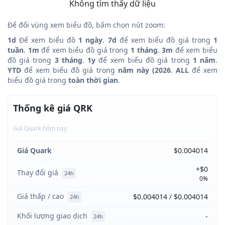
Không tìm thấy dữ liệu
Để đổi vùng xem biểu đồ, bấm chọn nút zoom:
1d
Để xem biểu đồ
1 ngày
.
7d
để xem biểu đồ giá trong
1
tuần
.
1m
để xem biểu đồ giá trong
1 tháng
.
3m
để xem biểu
đồ giá trong
3 tháng
.
1y
để xem biểu đồ giá trong
1 năm
.
YTD
để xem biểu đồ giá trong
năm này (2026
.
ALL
để xem
biểu đồ giá trong
toàn thời gian
.
Thống kê giá QRK
Giá Quark hôm nay
Giá Quark
$0.004014
+$0
Thay đổi giá
24h
0%
Giá thấp / cao
$0.004014 / $0.004014
24h
Khối lượng giao dịch
-
24h