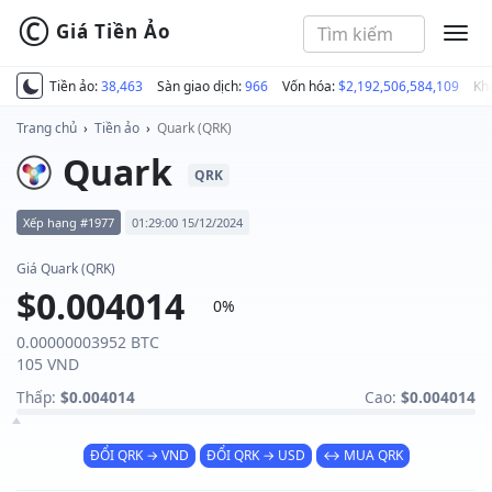
©
Giá Tiền Ảo
MEN
Tiền ảo:
38,463
Sàn giao dịch:
966
Vốn hóa:
$2,192,506,584,109
Kh
Trang chủ
›
Tiền ảo
›
Quark (QRK)
Quark
QRK
Xếp hạng #1977
01:29:00 15/12/2024
Giá Quark (QRK)
$0.004014
0%
0.00000003952 BTC
105 VND
Thấp:
$0.004014
Cao:
$0.004014
ĐỔI QRK → VND
ĐỔI QRK → USD
↔ MUA QRK