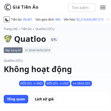
©
Giá Tiền Ảo
MEN
Tiền ảo:
38,467
Sàn giao dịch:
966
Vốn hóa:
$2,214,435,897,578
Kh
Trang chủ
›
Tiền ảo
›
Quatloo (QTL)
Quatloo
QTL
Xếp hạng #?
21:30:00 06/02/2019
Quatloo (QTL)
Không hoạt động
ĐỔI QTL → VND
ĐỔI QTL → USD
↔ MUA QTL
Tổng quan
Lịch sử giá