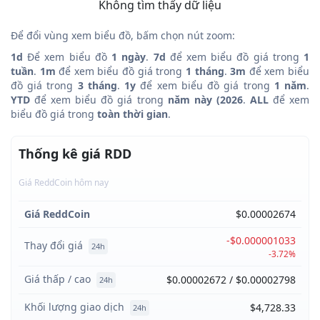
Không tìm thấy dữ liệu
Để đổi vùng xem biểu đồ, bấm chọn nút zoom:
1d
Để xem biểu đồ
1 ngày
.
7d
để xem biểu đồ giá trong
1
tuần
.
1m
để xem biểu đồ giá trong
1 tháng
.
3m
để xem biểu
đồ giá trong
3 tháng
.
1y
để xem biểu đồ giá trong
1 năm
.
YTD
để xem biểu đồ giá trong
năm này (2026
.
ALL
để xem
biểu đồ giá trong
toàn thời gian
.
Thống kê giá RDD
Giá ReddCoin hôm nay
Giá ReddCoin
$0.00002674
-$0.000001033
Thay đổi giá
24h
-3.72%
Giá thấp / cao
$0.00002672 / $0.00002798
24h
Khối lượng giao dịch
$4,728.33
24h