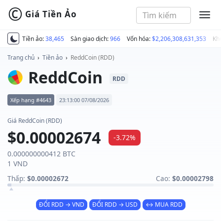
©
Giá Tiền Ảo
MEN
Tiền ảo:
38,465
Sàn giao dịch:
966
Vốn hóa:
$2,206,308,631,353
Kh
Trang chủ
›
Tiền ảo
›
ReddCoin (RDD)
ReddCoin
RDD
Xếp hạng #4643
23:13:00 07/08/2026
Giá ReddCoin (RDD)
$0.00002674
-3.72%
0.000000000412 BTC
1 VND
Thấp:
$0.00002672
Cao:
$0.00002798
ĐỔI RDD → VND
ĐỔI RDD → USD
↔ MUA RDD