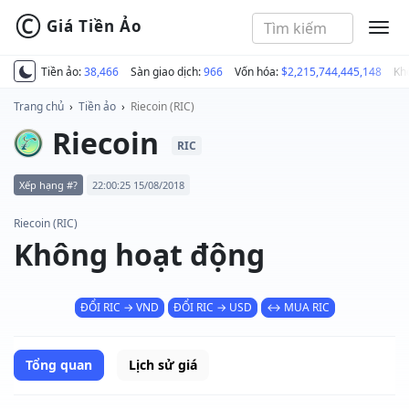
©
Giá Tiền Ảo
MEN
Tiền ảo:
38,466
Sàn giao dịch:
966
Vốn hóa:
$2,215,744,445,148
Kh
Trang chủ
›
Tiền ảo
›
Riecoin (RIC)
Riecoin
RIC
Xếp hạng #?
22:00:25 15/08/2018
Riecoin (RIC)
Không hoạt động
ĐỔI RIC → VND
ĐỔI RIC → USD
↔ MUA RIC
Tổng quan
Lịch sử giá