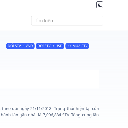
ĐỔI STV → VND
ĐỔI STV → USD
↔ MUA STV
 theo dõi ngày 21/11/2018. Trạng thái hiện tại của
 hành lần gần nhất là 7,096,834 STV. Tổng cung lần