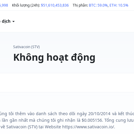
6,998
Khối lượng (24h):
$51,610,453,836
Thị phần:
BTC: 59.0%
,
ETH: 10.5%
o dịch
Sativacoin (STV)
Không hoạt động
húng tôi thêm vào danh sách theo dõi ngày 20/10/2014 và kết thúc
n lần gần nhất mà chúng tôi ghi nhận là $0.005156. Tổng cung lưu
ề Sativacoin (STV) tại Website https://www.sativacoin.io/.