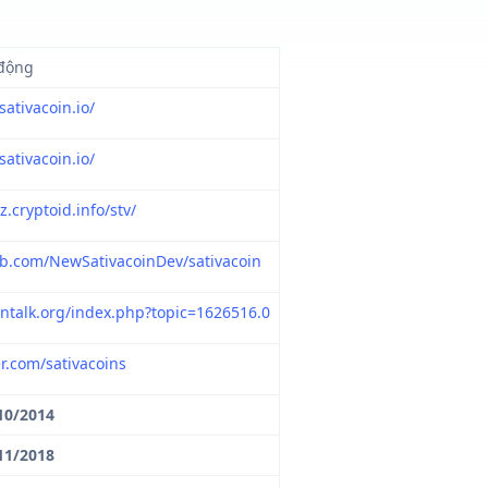
động
sativacoin.io/
sativacoin.io/
z.cryptoid.info/stv/
ub.com/NewSativacoinDev/sativacoin
ointalk.org/index.php?topic=1626516.0
er.com/sativacoins
10/2014
11/2018