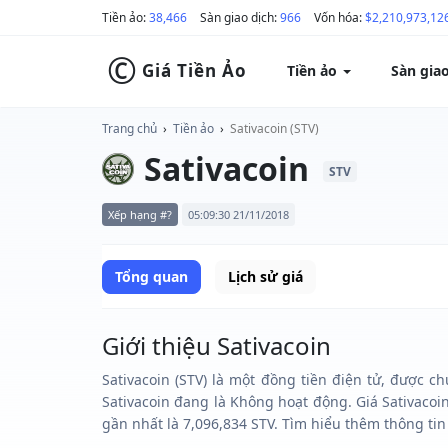
Tiền ảo:
38,466
Sàn giao dịch:
966
Vốn hóa:
$2,210,973,12
©
Giá Tiền Ảo
Tiền ảo
Sàn gia
Trang chủ
›
Tiền ảo
›
Sativacoin (STV)
Sativacoin
STV
Xếp hạng #?
05:09:30 21/11/2018
Tổng quan
Lịch sử giá
Giới thiệu Sativacoin
Sativacoin (STV) là một đồng tiền điện tử, được c
Sativacoin đang là Không hoạt động. Giá Sativacoi
gần nhất là 7,096,834 STV. Tìm hiểu thêm thông tin v