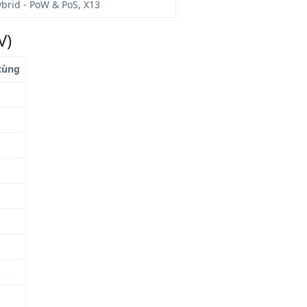
brid - PoW & PoS, X13
V)
 cùng