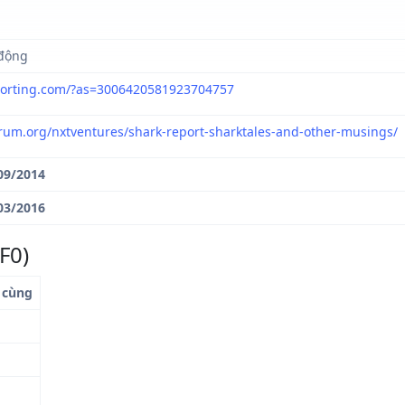
động
eporting.com/?as=3006420581923704757
orum.org/nxtventures/shark-report-sharktales-and-other-musings/
09/2014
03/2016
F0)
i cùng