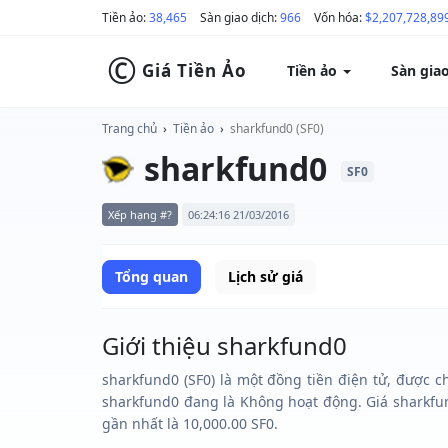
Tiền ảo:
38,465
Sàn giao dịch:
966
Vốn hóa:
$2,207,728,89
©
Giá Tiền Ảo
Tiền ảo
Sàn gia
Trang chủ
›
Tiền ảo
›
sharkfund0 (SF0)
sharkfund0
SF0
Xếp hạng #?
06:24:16 21/03/2016
Tổng quan
Lịch sử giá
Giới thiệu sharkfund0
sharkfund0 (SF0) là một đồng tiền điện tử, được c
sharkfund0 đang là Không hoạt động. Giá sharkfun
gần nhất là 10,000.00 SF0.