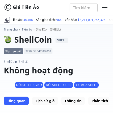
©
Giá Tiền Ảo
MEN
Tiền ảo:
38,466
Sàn giao dịch:
966
Vốn hóa:
$2,211,091,785,326
Kh
Trang chủ
›
Tiền ảo
›
ShellCoin (SHELL)
ShellCoin
SHELL
Xếp hạng #?
22:02:35 04/08/2018
ShellCoin (SHELL)
Không hoạt động
ĐỔI SHELL → VND
ĐỔI SHELL → USD
↔ MUA SHELL
Tổng quan
Lịch sử giá
Thông tin
Phân tích