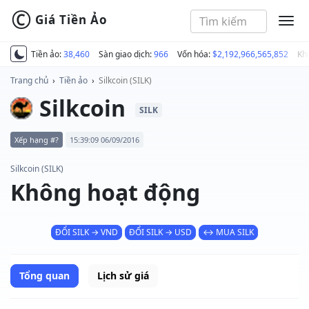
©
Giá Tiền Ảo
MEN
Tiền ảo:
38,460
Sàn giao dịch:
966
Vốn hóa:
$2,192,966,565,852
Kh
Trang chủ
›
Tiền ảo
›
Silkcoin (SILK)
Silkcoin
SILK
Xếp hạng #?
15:39:09 06/09/2016
Silkcoin (SILK)
Không hoạt động
ĐỔI SILK → VND
ĐỔI SILK → USD
↔ MUA SILK
Tổng quan
Lịch sử giá