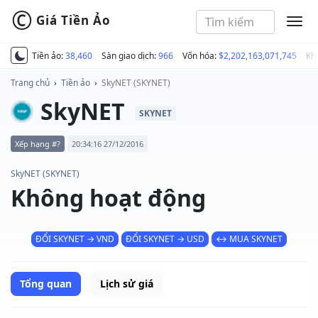
©
Giá Tiền Ảo
MEN
Tiền ảo:
38,460
Sàn giao dịch:
966
Vốn hóa:
$2,202,163,071,745
Kh
Trang chủ
›
Tiền ảo
›
SkyNET (SKYNET)
SkyNET
SKYNET
Xếp hạng #?
20:34:16 27/12/2016
SkyNET (SKYNET)
Không hoạt động
ĐỔI SKYNET → VND
ĐỔI SKYNET → USD
↔ MUA SKYNET
Tổng quan
Lịch sử giá