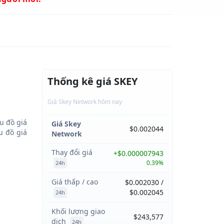
Thống kê giá SKEY
Giá Skey Network hôm nay
u đồ giá
Giá Skey
$0.002044
 đồ giá
Network
Thay đổi giá
+$0.000007943
0.39%
24h
Giá thấp / cao
$0.002030 /
$0.002045
24h
Khối lượng giao
$243,577
dịch
24h