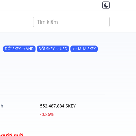
ĐỔI SKEY → VND
ĐỔI SKEY → USD
↔ MUA SKEY
nh
552,487,884 SKEY
-0.86%
người mới.