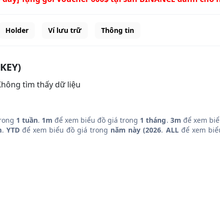
Holder
Ví lưu trữ
Thông tin
SKEY)
hông tìm thấy dữ liệu
trong
1 tuần
.
1m
để xem biểu đồ giá trong
1 tháng
.
3m
để xem biể
m
.
YTD
để xem biểu đồ giá trong
năm này (2026
.
ALL
để xem biểu