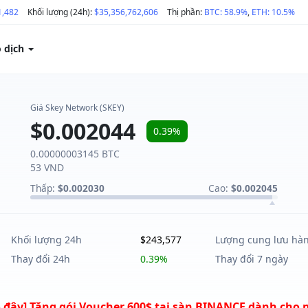
1,482
Khối lượng (24h):
$35,356,762,606
Thị phần:
BTC: 58.9%
,
ETH: 10.5%
o dịch
Giá Skey Network (SKEY)
$0.002044
0.39%
0.00000003145 BTC
53 VND
Thấp:
$0.002030
Cao:
$0.002045
Khối lượng 24h
$243,577
Lượng cung lưu hà
Thay đổi 24h
0.39%
Thay đổi 7 ngày
 đây] Tặng gói Voucher 600$ tại sàn BINANCE dành cho 