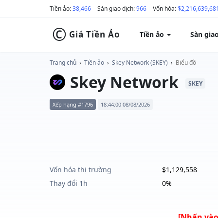
Tiền ảo:
38,466
Sàn giao dịch:
966
Vốn hóa:
$2,216,639,68
©
Giá Tiền Ảo
Tiền ảo
Sàn gia
Trang chủ
›
Tiền ảo
›
Skey Network (SKEY)
›
Biểu đồ
Skey Network
SKEY
Xếp hạng #1796
18:44:00 08/08/2026
Vốn hóa thị trường
$1,129,558
Thay đổi 1h
0%
[Nhấn vào