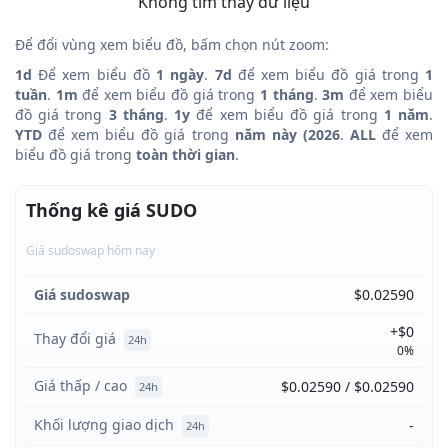
Không tìm thấy dữ liệu
Để đổi vùng xem biểu đồ, bấm chọn nút zoom:
1d
Để xem biểu đồ
1 ngày
.
7d
để xem biểu đồ giá trong
1
tuần
.
1m
để xem biểu đồ giá trong
1 tháng
.
3m
để xem biểu
đồ giá trong
3 tháng
.
1y
để xem biểu đồ giá trong
1 năm
.
YTD
để xem biểu đồ giá trong
năm này (2026
.
ALL
để xem
biểu đồ giá trong
toàn thời gian
.
Thống kê giá SUDO
Giá sudoswap hôm nay
Giá sudoswap
$0.02590
+$0
Thay đổi giá
24h
0%
Giá thấp / cao
$0.02590 / $0.02590
24h
Khối lượng giao dịch
-
24h