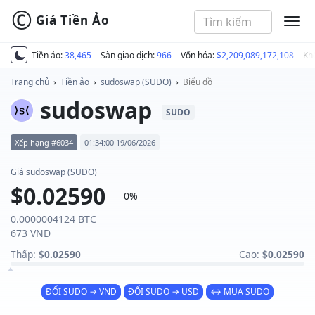
©
Giá Tiền Ảo
MEN
Tiền ảo:
38,465
Sàn giao dịch:
966
Vốn hóa:
$2,209,089,172,108
Kh
Trang chủ
›
Tiền ảo
›
sudoswap (SUDO)
›
Biểu đồ
sudoswap
SUDO
Xếp hạng #6034
01:34:00 19/06/2026
Giá sudoswap (SUDO)
$0.02590
0%
0.0000004124 BTC
673 VND
Thấp:
$0.02590
Cao:
$0.02590
ĐỔI SUDO → VND
ĐỔI SUDO → USD
↔ MUA SUDO