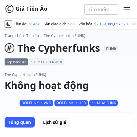
©
Giá Tiền Ảo
MEN
Tiền ảo:
38,462
Sàn giao dịch:
966
Vốn hóa:
$2,189,089,057,578
Kh
Trang chủ
›
Tiền ảo
›
The Cypherfunks (FUNK)
The Cypherfunks
FUNK
Xếp hạng #?
18:33:33 06/11/2018
The Cypherfunks (FUNK)
Không hoạt động
ĐỔI FUNK → VND
ĐỔI FUNK → USD
↔ MUA FUNK
Tổng quan
Lịch sử giá