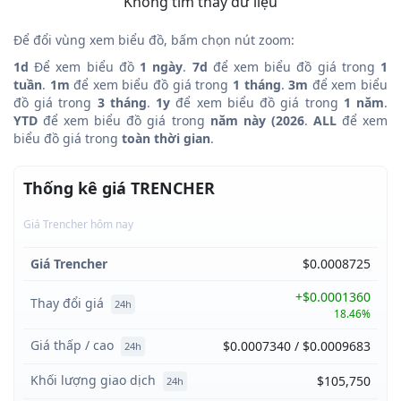
Không tìm thấy dữ liệu
Để đổi vùng xem biểu đồ, bấm chọn nút zoom:
1d
Để xem biểu đồ
1 ngày
.
7d
để xem biểu đồ giá trong
1
tuần
.
1m
để xem biểu đồ giá trong
1 tháng
.
3m
để xem biểu
đồ giá trong
3 tháng
.
1y
để xem biểu đồ giá trong
1 năm
.
YTD
để xem biểu đồ giá trong
năm này (2026
.
ALL
để xem
biểu đồ giá trong
toàn thời gian
.
Thống kê giá TRENCHER
Giá Trencher hôm nay
Giá Trencher
$0.0008725
+$0.0001360
Thay đổi giá
24h
18.46%
Giá thấp / cao
$0.0007340 / $0.0009683
24h
Khối lượng giao dịch
$105,750
24h