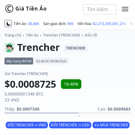
©
Giá Tiền Ảo
MEN
Tiền ảo:
38,466
Sàn giao dịch:
966
Vốn hóa:
$2,210,305,041,254
Kh
Trang chủ
›
Tiền ảo
›
Trencher (TRENCHER)
›
Biểu đồ
Trencher
TRENCHER
Xếp hạng #4164
02:48:00 09/08/2026
Giá Trencher (TRENCHER)
$0.0008725
18.46%
0.00000001348 BTC
23 VND
Thấp:
$0.0007340
Cao:
$0.0009683
ĐỔI TRENCHER → VND
ĐỔI TRENCHER → USD
↔ MUA TRENCHER