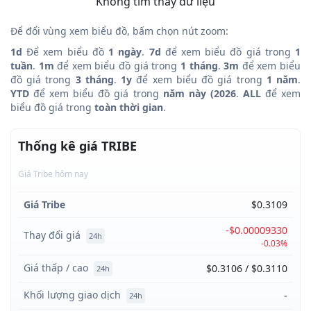
Không tìm thấy dữ liệu
Để đổi vùng xem biểu đồ, bấm chọn nút zoom:
1d
Để xem biểu đồ
1 ngày
.
7d
để xem biểu đồ giá trong
1
tuần
.
1m
để xem biểu đồ giá trong
1 tháng
.
3m
để xem biểu
đồ giá trong
3 tháng
.
1y
để xem biểu đồ giá trong
1 năm
.
YTD
để xem biểu đồ giá trong
năm này (2026
.
ALL
để xem
biểu đồ giá trong
toàn thời gian
.
Thống kê giá TRIBE
Giá Tribe hôm nay
Giá Tribe
$0.3109
-$0.00009330
Thay đổi giá
24h
-0.03%
Giá thấp / cao
$0.3106 / $0.3110
24h
Khối lượng giao dịch
-
24h