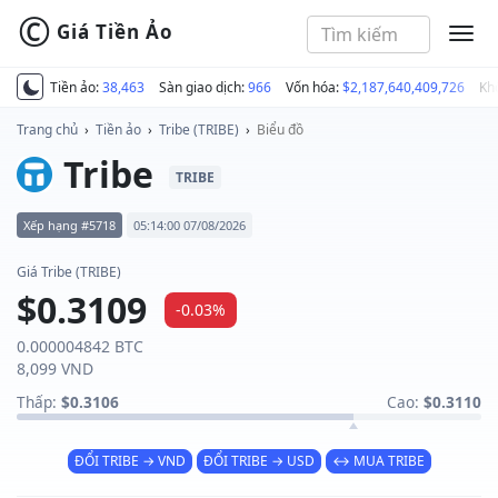
©
Giá Tiền Ảo
MEN
Tiền ảo:
38,463
Sàn giao dịch:
966
Vốn hóa:
$2,187,640,409,726
Kh
Trang chủ
›
Tiền ảo
›
Tribe (TRIBE)
›
Biểu đồ
Tribe
TRIBE
Xếp hạng #5718
05:14:00 07/08/2026
Giá Tribe (TRIBE)
$0.3109
-0.03%
0.000004842 BTC
8,099 VND
Thấp:
$0.3106
Cao:
$0.3110
ĐỔI TRIBE → VND
ĐỔI TRIBE → USD
↔ MUA TRIBE