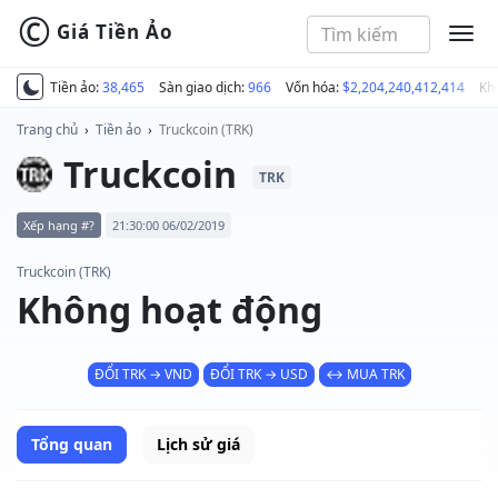
©
Giá Tiền Ảo
MEN
Tiền ảo:
38,465
Sàn giao dịch:
966
Vốn hóa:
$2,204,240,412,414
Kh
Trang chủ
›
Tiền ảo
›
Truckcoin (TRK)
Truckcoin
TRK
Xếp hạng #?
21:30:00 06/02/2019
Truckcoin (TRK)
Không hoạt động
ĐỔI TRK → VND
ĐỔI TRK → USD
↔ MUA TRK
Tổng quan
Lịch sử giá