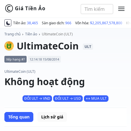
©
Giá Tiền Ảo
MEN
Tiền ảo:
38,465
Sàn giao dịch:
966
Vốn hóa:
$2,205,867,578,800
Kh
Trang chủ
›
Tiền ảo
›
UltimateCoin (ULT)
UltimateCoin
ULT
Xếp hạng #?
12:14:18 15/08/2014
UltimateCoin (ULT)
Không hoạt động
ĐỔI ULT → VND
ĐỔI ULT → USD
↔ MUA ULT
Tổng quan
Lịch sử giá