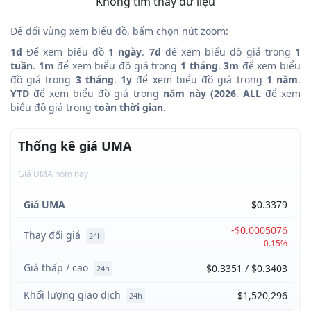
Không tìm thấy dữ liệu
Để đổi vùng xem biểu đồ, bấm chọn nút zoom:
1d
Để xem biểu đồ
1 ngày
.
7d
để xem biểu đồ giá trong
1
tuần
.
1m
để xem biểu đồ giá trong
1 tháng
.
3m
để xem biểu
đồ giá trong
3 tháng
.
1y
để xem biểu đồ giá trong
1 năm
.
YTD
để xem biểu đồ giá trong
năm này (2026
.
ALL
để xem
biểu đồ giá trong
toàn thời gian
.
Thống kê giá UMA
Giá UMA hôm nay
Giá UMA
$0.3379
-$0.0005076
Thay đổi giá
24h
-0.15%
Giá thấp / cao
$0.3351 / $0.3403
24h
Khối lượng giao dịch
$1,520,296
24h