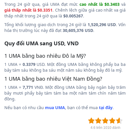
Trong 24 giờ qua, giá UMA đạt mức
cao nhất là $0.3403
và
giá thấp nhất là $0.3351
. Chênh lệch giữa giá cao nhất va giá
thấp nhất trong 24 giờ qua là
$0.005267
.
Tổng khối lượng giao dịch trong 24 giờ là
1,520,296 USD
. Vốn
hóa thị trường lúc này đã đạt
30,605,376 USD
.
Quy đổi UMA sang USD, VND
1 UMA bằng bao nhiêu Đô la Mỹ?
1 UMA =
0.3379
USD. Một đồng UMA bằng không phẩy ba ba
bảy tám sáu không ba sáu một năm sáu không bảy đô la mỹ.
1 UMA bằng bao nhiêu Việt Nam Đồng?
1 UMA =
7,771
VNĐ. Một đồng UMA bằng bảy ngàn bảy trăm
bảy mươi phẩy bảy tám tám ba một năm tám chín năm tám
đồng.
Nếu bạn có nhu cầu
mua UMA
, bạn có thể mua
tại đây
.
4.6 trên 1010 đánh