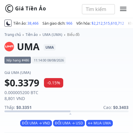
©
Giá Tiền Ảo
MEN
Tiền ảo:
38,466
Sàn giao dịch:
966
Vốn hóa:
$2,212,515,610,712
Kh
Trang chủ
›
Tiền ảo
›
UMA (UMA)
›
Biểu đồ
UMA
UMA
Xếp hạng #486
11:14:00 08/08/2026
Giá UMA (UMA)
$0.3379
-0.15%
0.000005200 BTC
8,801 VND
Thấp:
$0.3351
Cao:
$0.3403
ĐỔI UMA → VND
ĐỔI UMA → USD
↔ MUA UMA