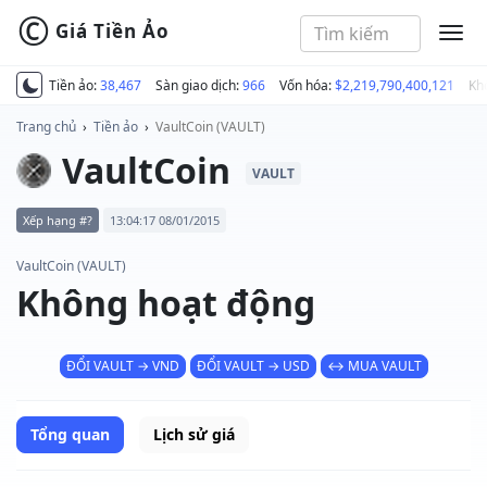
©
Giá Tiền Ảo
MEN
Tiền ảo:
38,467
Sàn giao dịch:
966
Vốn hóa:
$2,219,790,400,121
Kh
Trang chủ
›
Tiền ảo
›
VaultCoin (VAULT)
VaultCoin
VAULT
Xếp hạng #?
13:04:17 08/01/2015
VaultCoin (VAULT)
Không hoạt động
ĐỔI VAULT → VND
ĐỔI VAULT → USD
↔ MUA VAULT
Tổng quan
Lịch sử giá