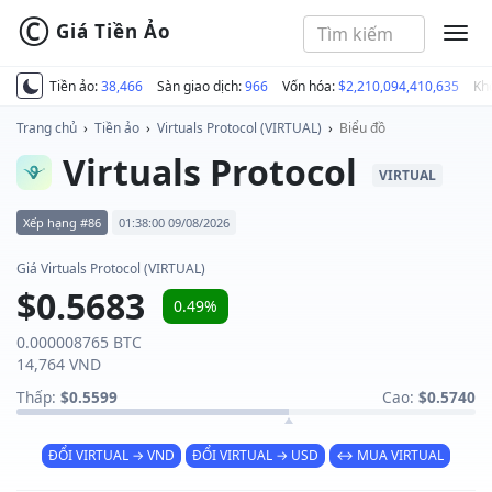
©
Giá Tiền Ảo
MEN
Tiền ảo:
38,466
Sàn giao dịch:
966
Vốn hóa:
$2,210,094,410,635
Kh
Trang chủ
›
Tiền ảo
›
Virtuals Protocol (VIRTUAL)
›
Biểu đồ
Virtuals Protocol
VIRTUAL
Xếp hạng #86
01:38:00 09/08/2026
Giá Virtuals Protocol (VIRTUAL)
$0.5683
0.49%
0.000008765 BTC
14,764 VND
Thấp:
$0.5599
Cao:
$0.5740
ĐỔI VIRTUAL → VND
ĐỔI VIRTUAL → USD
↔ MUA VIRTUAL