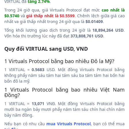
VIRTUAL đã
tăng 2.74%
.
Trong 24 giờ qua, giá Virtuals Protocol đạt mức
cao nhất là
$0.5740
và
giá thấp nhất là $0.5599
. Chênh lệch giữa giá cao
nhất va giá thấp nhất trong 24 giờ qua là
$0.01409
.
Tổng khối lượng giao dịch trong 24 giờ là
18,894,264 USD
.
Vốn hóa thị trường lúc này đã đạt
373,808,761 USD
.
Quy đổi VIRTUAL sang USD, VND
1 Virtuals Protocol bằng bao nhiêu Đô la Mỹ?
1 VIRTUAL =
0.5683
USD. Một đồng Virtuals Protocol bằng
không phẩy năm sáu tám hai tám sáu ba tám tám hai bốn hai
bốn đô la mỹ.
1 Virtuals Protocol bằng bao nhiêu Việt Nam
Đồng?
1 VIRTUAL =
13,071
VNĐ. Một đồng Virtuals Protocol bằng
mười ba ngàn bảy mươi phẩy năm tám sáu chín hai chín năm
bảy năm đồng.
Nếu bạn có nhu cầu
mua Virtuals Protocol
, bạn có thể mua