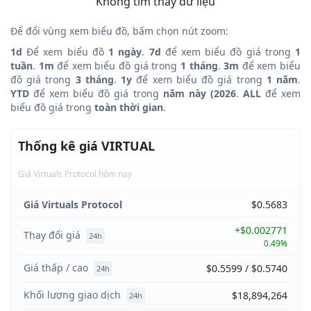
Không tìm thấy dữ liệu
Để đổi vùng xem biểu đồ, bấm chọn nút zoom:
1d
Để xem biểu đồ
1 ngày
.
7d
để xem biểu đồ giá trong
1
tuần
.
1m
để xem biểu đồ giá trong
1 tháng
.
3m
để xem biểu
đồ giá trong
3 tháng
.
1y
để xem biểu đồ giá trong
1 năm
.
YTD
để xem biểu đồ giá trong
năm này (2026
.
ALL
để xem
biểu đồ giá trong
toàn thời gian
.
Thống kê giá VIRTUAL
Giá Virtuals Protocol hôm nay
Giá Virtuals Protocol
$0.5683
+$0.002771
Thay đổi giá
24h
0.49%
Giá thấp / cao
$0.5599 / $0.5740
24h
Khối lượng giao dịch
$18,894,264
24h