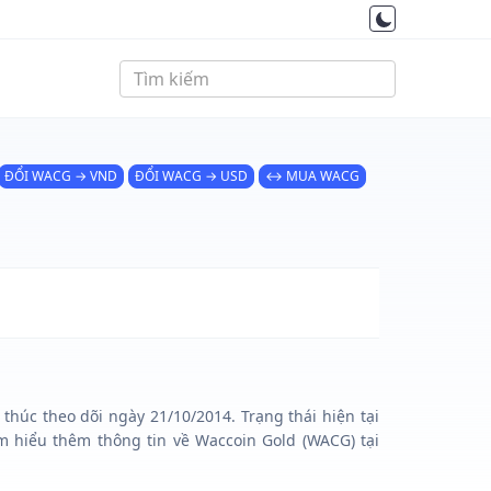
ĐỔI WACG → VND
ĐỔI WACG → USD
↔ MUA WACG
thúc theo dõi ngày 21/10/2014. Trạng thái hiện tại
m hiểu thêm thông tin về Waccoin Gold (WACG) tại