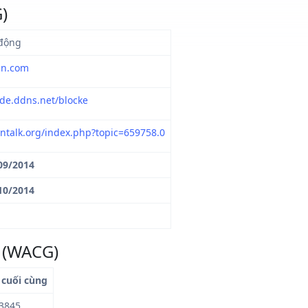
)
động
in.com
de.ddns.net/blocke
ointalk.org/index.php?topic=659758.0
09/2014
10/2014
d (WACG)
 cuối cùng
.3845