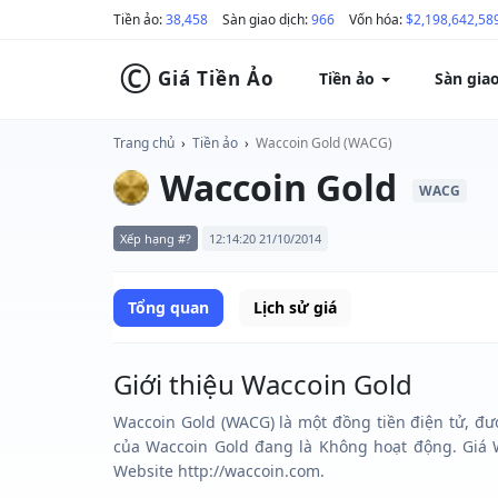
Tiền ảo:
38,458
Sàn giao dịch:
966
Vốn hóa:
$2,198,642,58
©
Giá Tiền Ảo
Tiền ảo
Sàn gia
Trang chủ
›
Tiền ảo
›
Waccoin Gold (WACG)
Waccoin Gold
WACG
Xếp hạng #?
12:14:20 21/10/2014
Tổng quan
Lịch sử giá
Giới thiệu Waccoin Gold
Waccoin Gold (WACG) là một đồng tiền điện tử, đượ
của Waccoin Gold đang là Không hoạt động. Giá W
Website http://waccoin.com.