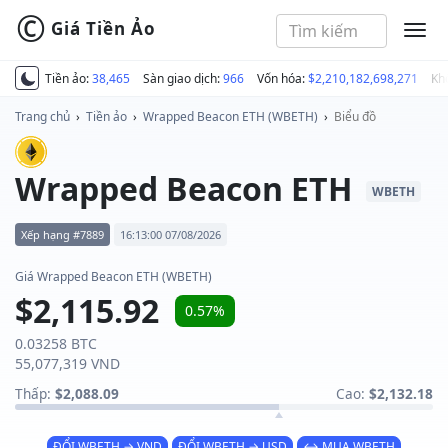
©
Giá Tiền Ảo
MEN
Tiền ảo:
38,465
Sàn giao dịch:
966
Vốn hóa:
$2,210,182,698,271
Kh
Trang chủ
›
Tiền ảo
›
Wrapped Beacon ETH (WBETH)
›
Biểu đồ
Wrapped Beacon ETH
WBETH
Xếp hạng #7889
16:13:00 07/08/2026
Giá Wrapped Beacon ETH (WBETH)
$2,115.92
0.57%
0.03258 BTC
55,077,319 VND
Thấp:
$2,088.09
Cao:
$2,132.18
ĐỔI WBETH → VND
ĐỔI WBETH → USD
↔ MUA WBETH