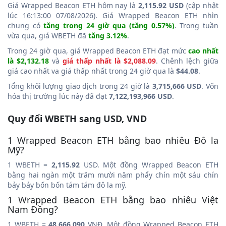
Giá Wrapped Beacon ETH hôm nay là
2,115.92 USD
(cập nhật
lúc 16:13:00 07/08/2026). Giá Wrapped Beacon ETH nhìn
chung có
tăng trong 24 giờ qua (tăng 0.57%)
. Trong tuần
vừa qua, giá WBETH đã
tăng 3.12%
.
Trong 24 giờ qua, giá Wrapped Beacon ETH đạt mức
cao nhất
là $2,132.18
và
giá thấp nhất là $2,088.09
. Chênh lệch giữa
giá cao nhất va giá thấp nhất trong 24 giờ qua là
$44.08
.
Tổng khối lượng giao dịch trong 24 giờ là
3,715,666 USD
. Vốn
hóa thị trường lúc này đã đạt
7,122,193,966 USD
.
Quy đổi WBETH sang USD, VND
1 Wrapped Beacon ETH bằng bao nhiêu Đô la
Mỹ?
1 WBETH =
2,115.92
USD. Một đồng Wrapped Beacon ETH
bằng hai ngàn một trăm mười năm phẩy chín một sáu chín
bảy bảy bốn bốn tám tám đô la mỹ.
1 Wrapped Beacon ETH bằng bao nhiêu Việt
Nam Đồng?
1 WBETH =
48,666,090
VNĐ. Một đồng Wrapped Beacon ETH