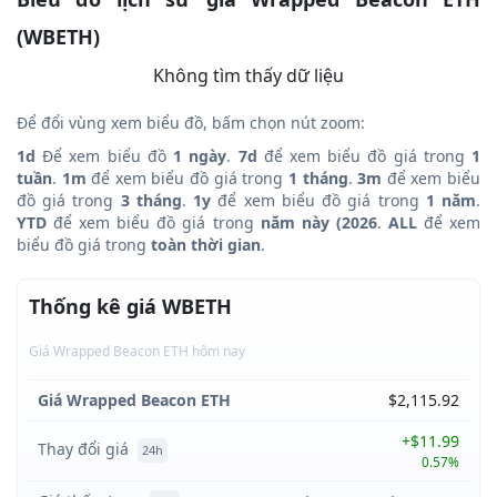
(WBETH)
Không tìm thấy dữ liệu
Để đổi vùng xem biểu đồ, bấm chọn nút zoom:
1d
Để xem biểu đồ
1 ngày
.
7d
để xem biểu đồ giá trong
1
tuần
.
1m
để xem biểu đồ giá trong
1 tháng
.
3m
để xem biểu
đồ giá trong
3 tháng
.
1y
để xem biểu đồ giá trong
1 năm
.
YTD
để xem biểu đồ giá trong
năm này (2026
.
ALL
để xem
biểu đồ giá trong
toàn thời gian
.
Thống kê giá WBETH
Giá Wrapped Beacon ETH hôm nay
Giá Wrapped Beacon ETH
$2,115.92
+$11.99
Thay đổi giá
24h
0.57%