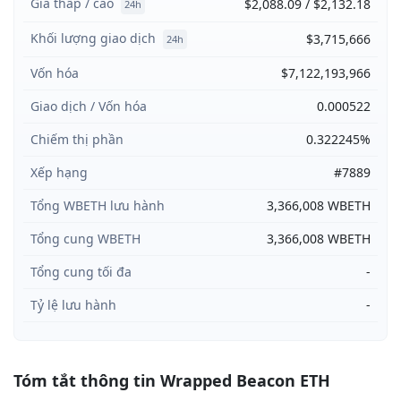
Giá thấp / cao
$2,088.09 / $2,132.18
24h
Khối lượng giao dịch
$3,715,666
24h
Vốn hóa
$7,122,193,966
Giao dịch / Vốn hóa
0.000522
Chiếm thị phần
0.322245%
Xếp hạng
#7889
Tổng WBETH lưu hành
3,366,008 WBETH
Tổng cung WBETH
3,366,008 WBETH
Tổng cung tối đa
-
Tỷ lệ lưu hành
-
Tóm tắt thông tin Wrapped Beacon ETH