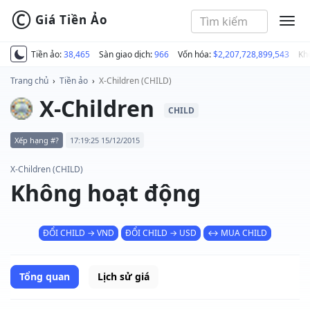
©
Giá Tiền Ảo
MEN
Tiền ảo:
38,465
Sàn giao dịch:
966
Vốn hóa:
$2,207,728,899,543
Kh
Trang chủ
›
Tiền ảo
›
X-Children (CHILD)
X-Children
CHILD
Xếp hạng #?
17:19:25 15/12/2015
X-Children (CHILD)
Không hoạt động
ĐỔI CHILD → VND
ĐỔI CHILD → USD
↔ MUA CHILD
Tổng quan
Lịch sử giá