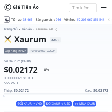
©
Giá Tiền Ảo
MEN
Tiền ảo:
38,465
Sàn giao dịch:
966
Vốn hóa:
$2,205,067,856,548
Kh
Trang chủ
›
Tiền ảo
›
Xaurum (XAUR)
Xaurum
XAUR
Xếp hạng #9127
10:48:00 07/12/2024
Giá Xaurum (XAUR)
$0.02172
0%
0.0000002181 BTC
565 VND
Thấp:
$0.02172
Cao:
$0.02172
ĐỔI XAUR → VND
ĐỔI XAUR → USD
↔ MUA XAUR