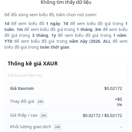
Không tìm thấy dữ liệu
Để đổi vùng xem biểu đồ, bấm chọn nút zoom:
1d
Để xem biểu đồ
1 ngày
.
7d
để xem biểu đồ giá trong
1
tuần
.
1m
để xem biểu đồ giá trong
1 tháng
.
3m
để xem biểu
đồ giá trong
3 tháng
.
1y
để xem biểu đồ giá trong
1 năm
.
YTD
để xem biểu đồ giá trong
năm này (2026
.
ALL
để xem
biểu đồ giá trong
toàn thời gian
.
Thống kê giá XAUR
Giá Xaurum hôm nay
Giá Xaurum
$0.02172
+$0
Thay đổi giá
24h
0%
Giá thấp / cao
$0.02172 / $0.02172
24h
Khối lượng giao dịch
-
24h