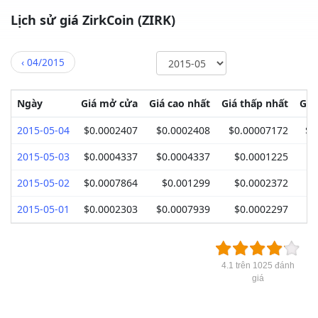
Lịch sử giá ZirkCoin (ZIRK)
‹
04/2015
Ngày
Giá mở cửa
Giá cao nhất
Giá thấp nhất
Giá
2015-05-04
$0.0002407
$0.0002408
$0.00007172
$0
2015-05-03
$0.0004337
$0.0004337
$0.0001225
$
2015-05-02
$0.0007864
$0.001299
$0.0002372
$
2015-05-01
$0.0002303
$0.0007939
$0.0002297
$
4.1 trên 1025 đánh
giá