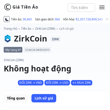
©
Giá Tiền Ảo
MEN
Tiền ảo:
38,465
Sàn giao dịch:
966
Vốn hóa:
$2,207,728,899,543
Kh
Trang chủ
›
Tiền ảo
›
ZirkCoin (ZIRK)
›
Lịch sử giá
ZirkCoin
ZIRK
Xếp hạng #?
12:04:24 04/05/2015
ZirkCoin (ZIRK)
Không hoạt động
ĐỔI ZIRK → VND
ĐỔI ZIRK → USD
↔ MUA ZIRK
Tổng quan
Lịch sử giá