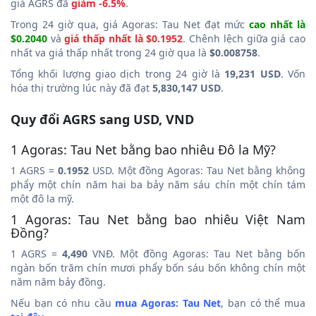
giá AGRS đã
giảm -6.5%
.
Trong 24 giờ qua, giá Agoras: Tau Net đạt mức
cao nhất là
$0.2040
và
giá thấp nhất là $0.1952
. Chênh lệch giữa giá cao
nhất va giá thấp nhất trong 24 giờ qua là
$0.008758
.
Tổng khối lượng giao dịch trong 24 giờ là
19,231 USD
. Vốn
hóa thị trường lúc này đã đạt
5,830,147 USD
.
Quy đổi AGRS sang USD, VND
1 Agoras: Tau Net bằng bao nhiêu Đô la Mỹ?
1 AGRS =
0.1952
USD. Một đồng Agoras: Tau Net bằng không
phẩy một chín năm hai ba bảy năm sáu chín một chín tám
một đô la mỹ.
1 Agoras: Tau Net bằng bao nhiêu Việt Nam
Đồng?
1 AGRS =
4,490
VNĐ. Một đồng Agoras: Tau Net bằng bốn
ngàn bốn trăm chín mươi phẩy bốn sáu bốn không chín một
năm năm bảy đồng.
Nếu bạn có nhu cầu
mua Agoras: Tau Net
, bạn có thể mua