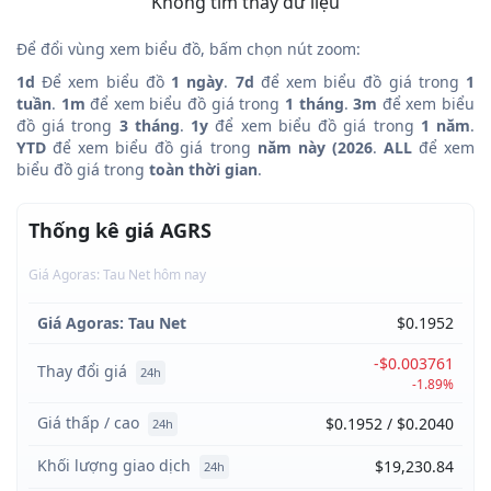
Không tìm thấy dữ liệu
Để đổi vùng xem biểu đồ, bấm chọn nút zoom:
1d
Để xem biểu đồ
1 ngày
.
7d
để xem biểu đồ giá trong
1
tuần
.
1m
để xem biểu đồ giá trong
1 tháng
.
3m
để xem biểu
đồ giá trong
3 tháng
.
1y
để xem biểu đồ giá trong
1 năm
.
YTD
để xem biểu đồ giá trong
năm này (2026
.
ALL
để xem
biểu đồ giá trong
toàn thời gian
.
Thống kê giá AGRS
Giá Agoras: Tau Net hôm nay
Giá Agoras: Tau Net
$0.1952
-$0.003761
Thay đổi giá
24h
-1.89%
Giá thấp / cao
$0.1952 / $0.2040
24h
Khối lượng giao dịch
$19,230.84
24h