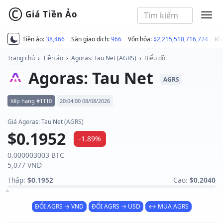
©
Giá Tiền Ảo
MEN
Tiền ảo:
38,466
Sàn giao dịch:
966
Vốn hóa:
$2,215,510,716,774
Kh
Trang chủ
›
Tiền ảo
›
Agoras: Tau Net (AGRS)
›
Biểu đồ
Agoras: Tau Net
AGRS
Xếp hạng #1110
20:04:00 08/08/2026
Giá Agoras: Tau Net (AGRS)
$0.1952
-1.89%
0.000003003 BTC
5,077 VND
Thấp:
$0.1952
Cao:
$0.2040
ĐỔI AGRS → VND
ĐỔI AGRS → USD
↔ MUA AGRS