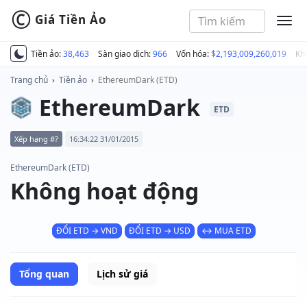
©
Giá Tiền Ảo
MEN
Tiền ảo:
38,463
Sàn giao dịch:
966
Vốn hóa:
$2,193,009,260,019
Kh
Trang chủ
›
Tiền ảo
›
EthereumDark (ETD)
EthereumDark
ETD
Xếp hạng #?
16:34:22 31/01/2015
EthereumDark (ETD)
Không hoạt động
ĐỔI ETD → VND
ĐỔI ETD → USD
↔ MUA ETD
Tổng quan
Lịch sử giá