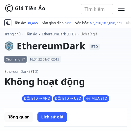
©
Giá Tiền Ảo
MEN
Tiền ảo:
38,465
Sàn giao dịch:
966
Vốn hóa:
$2,210,182,698,271
Kh
Trang chủ
›
Tiền ảo
›
EthereumDark (ETD)
›
Lịch sử giá
EthereumDark
ETD
Xếp hạng #?
16:34:22 31/01/2015
EthereumDark (ETD)
Không hoạt động
ĐỔI ETD → VND
ĐỔI ETD → USD
↔ MUA ETD
Tổng quan
Lịch sử giá